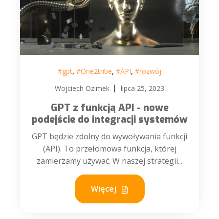
,
,
,
#gpt
#One2tribe
#API
#rozwój
Wojciech Ozimek
lipca 25, 2023
GPT z funkcją API - nowe
podejście do integracji systemów
GPT będzie zdolny do wywoływania funkcji
(API). To przełomowa funkcja, której
zamierzamy używać. W naszej strategii...
Więcej