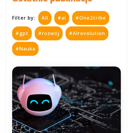
Filter by:
All
#ai
#One2tribe
#gpt
#rozwój
#AIrevolution
#Nauka