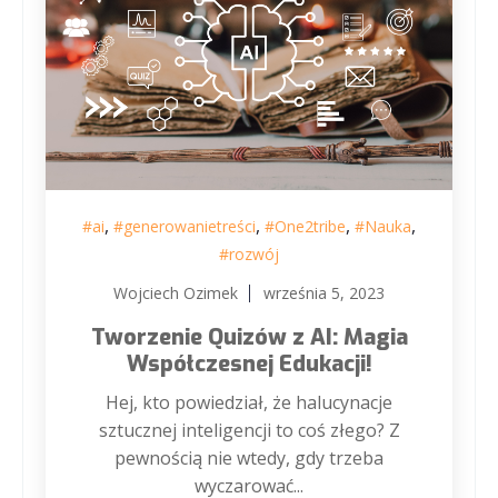
,
,
,
,
#ai
#generowanietreści
#One2tribe
#Nauka
#rozwój
Wojciech Ozimek
września 5, 2023
Tworzenie Quizów z AI: Magia
Współczesnej Edukacji!
Hej, kto powiedział, że halucynacje
sztucznej inteligencji to coś złego? Z
pewnością nie wtedy, gdy trzeba
wyczarować...