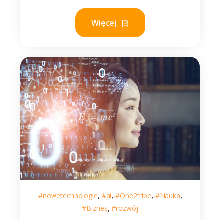
Więcej
,
,
,
,
#nowetechnologie
#ai
#One2tribe
#Nauka
,
#Biznes
#rozwój