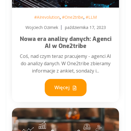
,
,
#AIrevolution
#One2tribe
#LLM
Wojciech Ozimek
października 17, 2023
Nowa era analizy danych: Agenci
AI w One2tribe
Coś, nad czym teraz pracujemy - agenci AI
do analizy danych. W One2tribe zbieramy
informacje z ankiet, sondaży i...
Więcej