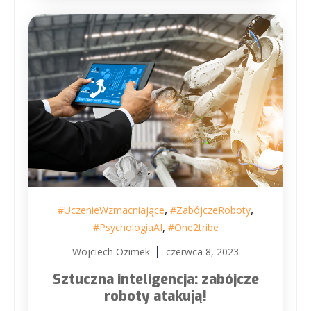
,
,
#UczenieWzmacniające
#ZabójczeRoboty
,
#PsychologiaAI
#One2tribe
Wojciech Ozimek
czerwca 8, 2023
Sztuczna inteligencja: zabójcze
roboty atakują!