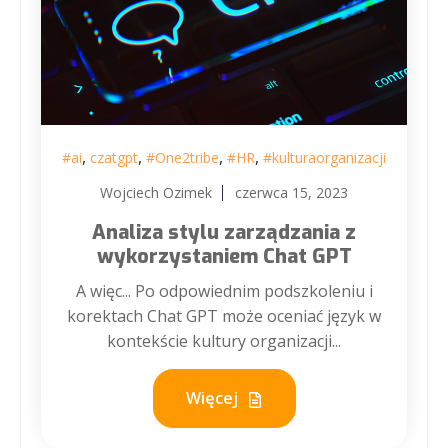
,
,
,
,
#ai
czatgpt
#One2tribe
#HR
#kulturaorganizacji
Wojciech Ozimek
czerwca 15, 2023
Analiza stylu zarządzania z
wykorzystaniem Chat GPT
A więc... Po odpowiednim podszkoleniu i
korektach Chat GPT może oceniać język w
kontekście kultury organizacji...
Więcej