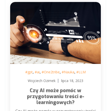
,
,
,
,
#gpt
#ai
#One2tribe
#Nauka
#LLM
Wojciech Ozimek
lipca 18, 2023
Czy AI może pomóc w
przygotowaniu treści e-
learningowych?