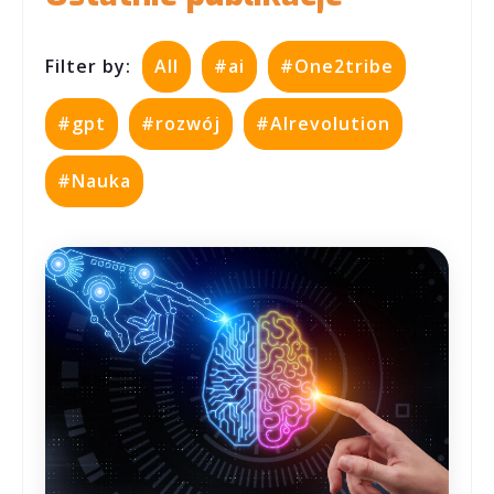
Filter by:
All
#ai
#One2tribe
#gpt
#rozwój
#AIrevolution
#Nauka